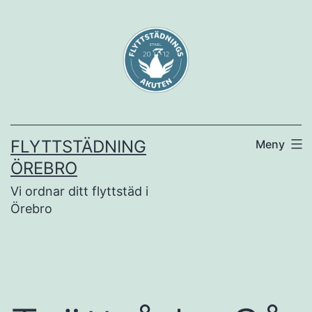
Hoppa
till
innehåll
FLYTTSTÄDNING
Meny
ÖREBRO
Vi ordnar ditt flyttstäd i
Örebro